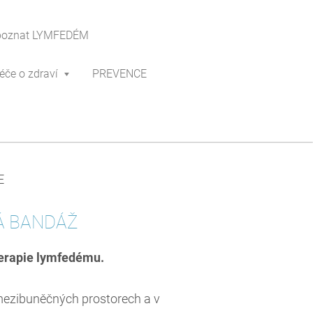
poznat LYMFEDÉM
éče o zdraví
PREVENCE
E
VNÁ BANDÁŽ
erapie lymfedému.
 mezibuněčných prostorech a v