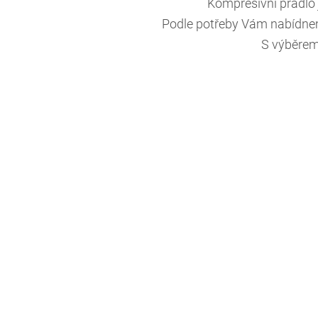
Kompresivní prádlo j
Podle potřeby Vám nabídneme
S výběrem