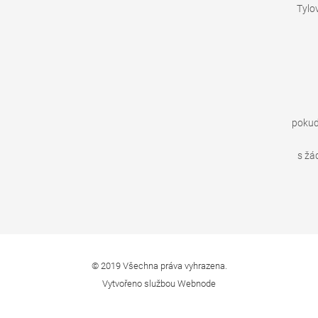
Tylo
pokud
s žá
© 2019 Všechna práva vyhrazena.
Vytvořeno službou
Webnode