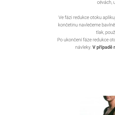
cévách, 
Ve fázi redukce otoku aplik
končetinu navlečeme bavlněn
tlak, pou
Po ukončení fáze redukce ot
návleky.
V případě 