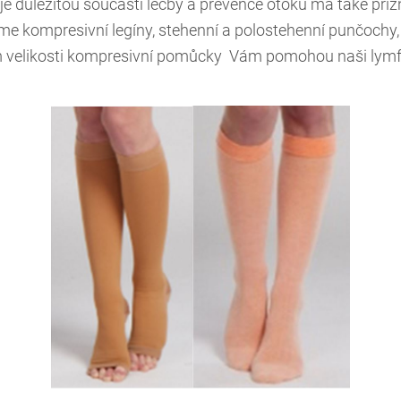
e důležitou součástí léčby a prevence otoků má také přízniv
 kompresivní legíny, stehenní a polostehenní punčochy,
 velikosti kompresivní pomůcky Vám pomohou naši lymfo