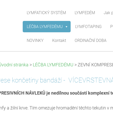
LYMFATICKÝ SYSTÉM
LYMFEDÉM
Jak 
LÉČBA LYMFEDÉMU
LYMFOTAPING
P
NOVINKY
Kontakt
ORDINAČNÍ DOBA
Úvodní stránka
>
LÉČBA LYMFEDÉMU
>
ZEVNÍ KOMPRES
rese končetiny bandáží - VÍCEVRSTE
PRESIVNÍCH NÁVLEKŮ je nedílnou součástí komplexní t
fy a žilní krve. Tím omezuje hromadění těchto tekutin v