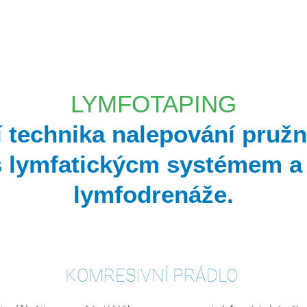
LYMFOTAPING
í technika nalepování pruž
s lymfatickýcm systémem a
lymfodrenáže.
KOMRESIVNÍ PRÁDLO