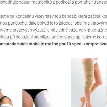
usnadňuje odsun metabolitů z podkoží a pomáhá i transpo
ujeme na končetinu vícevrstevnou bandáž, která začíná kom
ou punčochu, dále pokud je to žádoucí obalíme vatovým o
žíváme pryžových výztuží a následně vážeme krátkotažné
oku a při dosažení stabilizovaného stavu aplikujeme kom
nestandartních otoků je možné použít spec. kompresiv