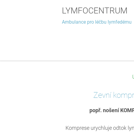
LYMFOCENTRUM
Ambulance pro léčbu lymfedému
Zevní komp
popř. nošení KOM
Komprese urychluje odtok lym