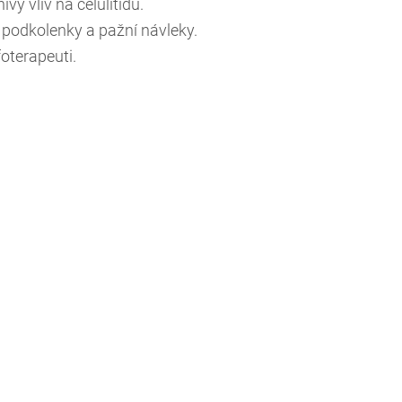
ý vliv na celulitidu.
 podkolenky a pažní návleky.
terapeuti.