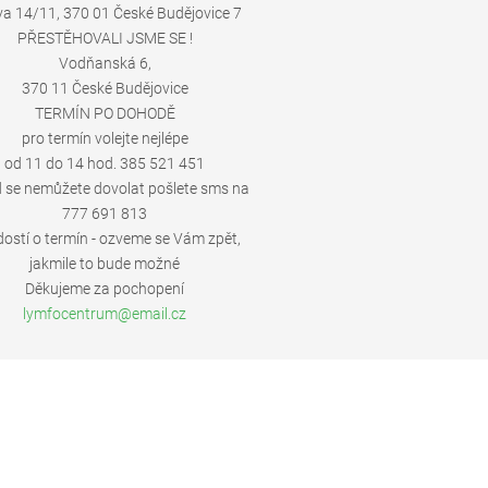
va 14/11, 370 01 České Budějovice 7
PŘESTĚHOVALI JSME SE !
Vodňanská 6,
370 11 České Budějovice
TERMÍN PO DOHODĚ
pro termín volejte nejlépe
od 11 do 14 hod. 385 521 451
 se nemůžete dovolat pošlete sms na
777 691 813
dostí o termín - ozveme se Vám zpět,
jakmile to bude možné
Děkujeme za pochopení
lymfocen
trum@ema
il.cz