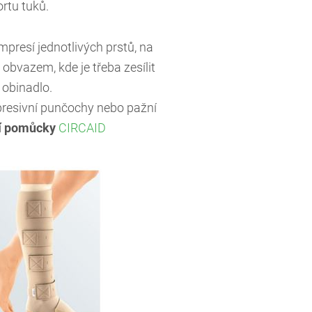
rtu tuků.
presí jednotlivých prstů, na
bvazem, kde je třeba zesílit
 obinadlo.
presivní punčochy nebo pažní
ní pomůcky
CIRCAID