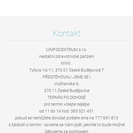
Kontakt
LYMFOCENTRUM s.r.o.
nestátní zdravotnické zařízení
NYNÍ :
Tylova 14/11, 370 01 České Budějovice 7
PŘESTĚHOVALI JSME SE !
Vodňanská 6,
370 11 České Budějovice
TERMÍN PO DOHODĚ
pro termín volejte nejlépe
od 11 do 14 hod. 385 521 451
pokud se nemůžete dovolat pošlete sms na 777 691 813
s žádostí o termín - ozveme se Vám zpět, jakmile to bude možné
Děkujeme za pochopení